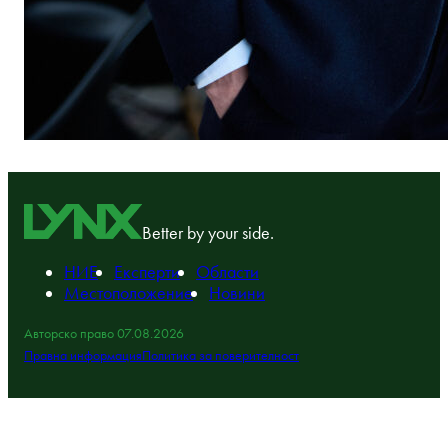
Better by your side.
НИЕ
Експерти
Области
Местоположение
Новини
Авторско право 07.08.2026
Правна информация
Политика за поверителност