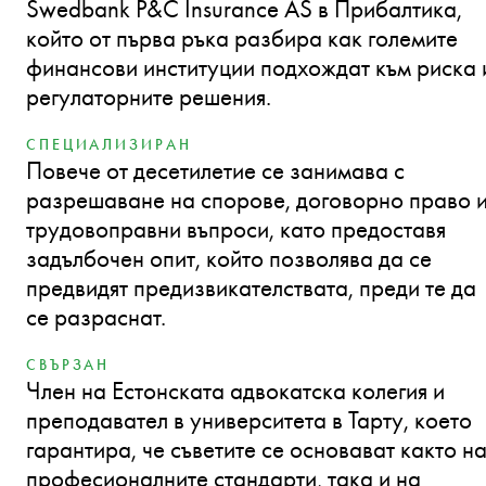
Swedbank P&C Insurance AS в Прибалтика,
който от първа ръка разбира как големите
финансови институции подхождат към риска 
регулаторните решения.
СПЕЦИАЛИЗИРАН
Повече от десетилетие се занимава с
разрешаване на спорове, договорно право 
трудовоправни въпроси, като предоставя
задълбочен опит, който позволява да се
предвидят предизвикателствата, преди те да
се разраснат.
СВЪРЗАН
Член на Естонската адвокатска колегия и
преподавател в университета в Тарту, което
гарантира, че съветите се основават както н
професионалните стандарти, така и на