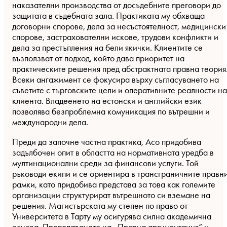
наказателни производства от досъдебните преговори до
защитата в съдебната зала. Практиката му обхваща
договорни спорове, дела за несъстоятелност, медицински
спорове, застрахователни искове, трудови конфликти и
дела за престъпления на бели якички. Клиентите се
възползват от подход, който дава приоритет на
практическите решения пред абстрактната правна теория
Всеки ангажимент се фокусира върху съгласуването на
съветите с търговските цели и оперативните реалности на
клиента. Владеенето на естонски и английски език
позволява безпроблемна комуникация по вътрешни и
международни дела.
Преди да започне частна практика, Асо придобива
задълбочен опит в областта на нормативната уредба в
мултинационални среди за финансови услуги. Той
ръководи екипи и се ориентира в трансграничните правн
рамки, като придобива представа за това как големите
организации структурират вътрешното си вземане на
решения. Магистърската му степен по право от
Университета в Тарту му осигурява силна академична