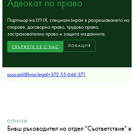
Адвокат по право
Партньор на LYNX, специализиран в разрешаването на
спорове, договорно право, трудово право,
застрахователно право и защита на данните.
ЛОКАЦИЯ
СВЪРЖЕТЕ СЕ С НАС
asso.prii@lynx.legal
+372 55 646 371
ОПИТЕН
Бивш ръководител на отдел "Съответствие" в