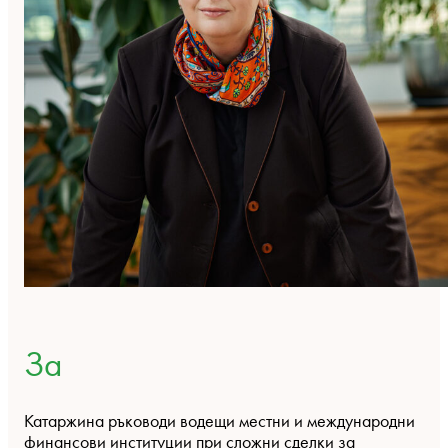
За
Катаржина ръководи водещи местни и международни
финансови институции при сложни сделки за