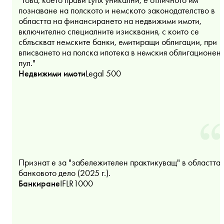
познаване на полското и немското законодателство в
областта на финансирането на недвижими имоти,
включително специалните изисквания, с които се
сблъскват немските банки, емитиращи облигации, при
вписването на полска ипотека в немския облигационен
пул."
Недвижими имоти
Legal 500
Признат е за "забележителен практикуващ" в областта 
банковото дело (2025 г.).
Банкиране
IFLR1000