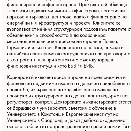
финансиране и рефинансиране. Практиката й обхваща
търговски недвижими имоти – офис сгради, логистични
паркове и търговски центрове, както и финансиране на
енергийни и инфраструктурни проекти. Клиентите се
възползват от нейния структуриран подход към пакетите о
обезпечения и способността ѝ да координира
многонационални заинтересовани страни в Полша,
Германия и извън нея. Владеенето на полски, немски и
английски език премахва затрудненията при преговорите
с контрагенти или при контактите с международни
финансови институции като ЕБВР и ЕИБ.
Кариерата ѝ включва консултиране на предприемачи и
фондове за недвижими имоти по сделки за придобиване 
продажба, извършване на задълбочена комплексна
проверка и структуриране на сделки, които издържат на
регулаторен контрол. Докторската и магистърската степе
от Варшавския университет, съчетани с обучение в
Университета в Констанц и Европейския институт на
Университета в Саарланд, й дават дълбока академична
основа в областта на трансграничните правни рамки. Тя е