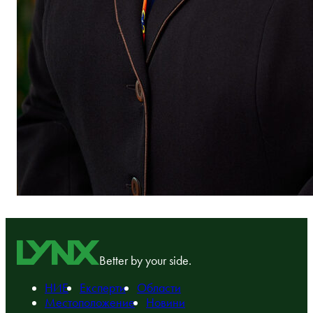
Better by your side.
НИЕ
Експерти
Области
Местоположение
Новини