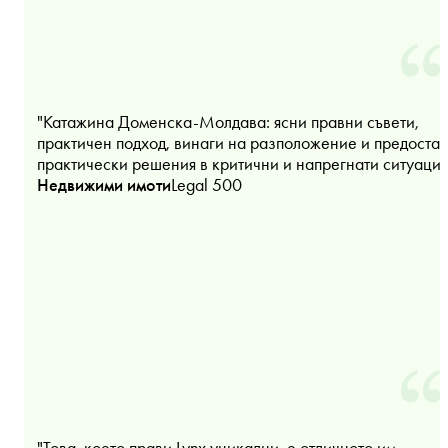
"Катажина Доменска-Молдава: ясни правни съвети,
практичен подход, винаги на разположение и предостав
практически решения в критични и напрегнати ситуации
Недвижими имоти
Legal 500
"Това, което прави Lynx уникални, е отличното им