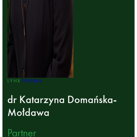
LYNX
ПОЛША
dr Katarzyna Domańska-
Mołdawa
Partner