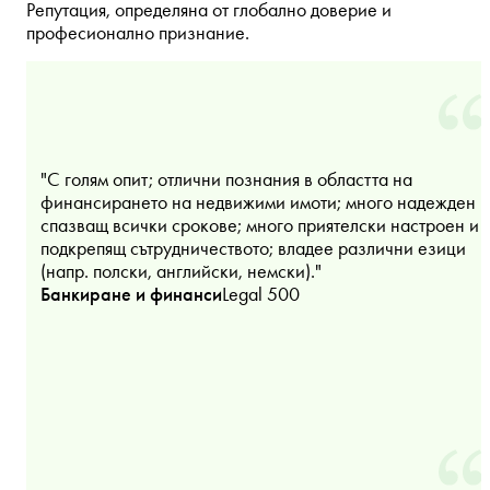
Репутация, определяна от глобално доверие и
професионално признание.
"С голям опит; отлични познания в областта на
финансирането на недвижими имоти; много надежден и
спазващ всички срокове; много приятелски настроен и
подкрепящ сътрудничеството; владее различни езици
(напр. полски, английски, немски)."
Банкиране и финанси
Legal 500