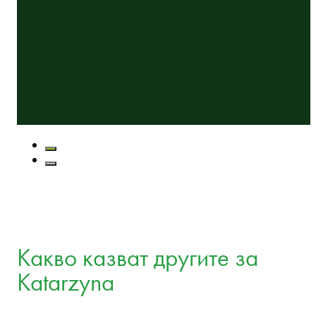
Какво казват другите за
Katarzyna