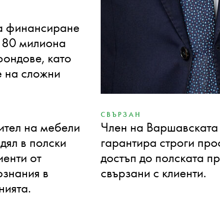
INTERNATIONAL
за финансиране
Ръководи консултации
д 80 милиона
на големи френски и 
фондове, като
осигурява безпробле
е на сложни
за клиенти от техноло
СВЪРЗАН
ител на мебели
Член на Варшавската 
дял в полски
гарантира строги про
иенти от
достъп до полската п
ознания в
свързани с клиенти.
нията.