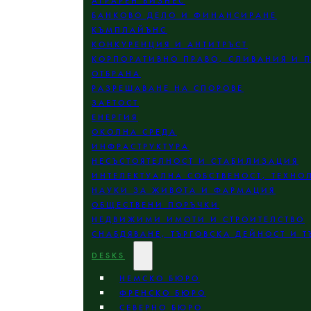
АГРАРЕН БИЗНЕС
БАНКОВО ДЕЛО И ФИНАНСИРАНЕ
КЪМПЛАЙЪНС
КОНКУРЕНЦИЯ И АНТИТРЪСТ
КОРПОРАТИВНО ПРАВО, СЛИВАНИЯ И 
ОТБРАНА
РАЗРЕШАВАНЕ НА СПОРОВЕ
ЗАЕТОСТ
ЕНЕРГИЯ
ОКОЛНА СРЕДА
ИНФРАСТРУКТУРА
НЕСЪСТОЯТЕЛНОСТ И СТАБИЛИЗАЦИЯ
ИНТЕЛЕКТУАЛНА СОБСТВЕНОСТ, ТЕХНО
НАУКИ ЗА ЖИВОТА И ФАРМАЦИЯ
ОБЩЕСТВЕНИ ПОРЪЧКИ
НЕДВИЖИМИ ИМОТИ И СТРОИТЕЛСТВО
СНАБДЯВАНЕ, ТЪРГОВСКА ДЕЙНОСТ И Т
DESKS
НЕМСКО БЮРО
ФРЕНСКО БЮРО
СЕВЕРНО БЮРО