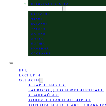
ПРЕДСТАВИТЕЛСТВО
МЕСТОПОЛОЖЕНИЕ
БЪЛГАРИЯ
ЧЕХИЯ
ЕСТОНИЯ
УНГАРИЯ
ЛАТВИЯ
ЛИТВА
ПОЛША
РУМЪНИЯ
СЛОВАКИЯ
НИЕ
ЕКСПЕРТИ
ОБЛАСТИ
АГРАРЕН БИЗНЕС
БАНКОВО ДЕЛО И ФИНАНСИРАНЕ
КЪМПЛАЙЪНС
КОНКУРЕНЦИЯ И АНТИТРЪСТ
КОРПОРАТИВНО ПРАВО, СЛИВАНИ