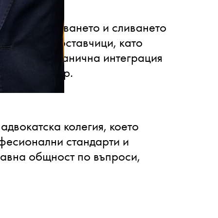
 по придобиването и сливането
полски ИТ доставчици, като
мна трансгранична интеграция
гичния сектор.
адвокатска колегия, което
фесионални стандарти и
равна общност по въпроси,