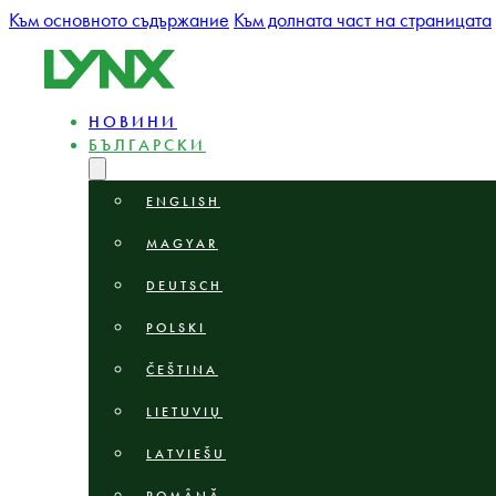
Към основното съдържание
Към долната част на страницата
НОВИНИ
БЪЛГАРСКИ
ENGLISH
MAGYAR
DEUTSCH
POLSKI
ČEŠTINA
LIETUVIŲ
LATVIEŠU