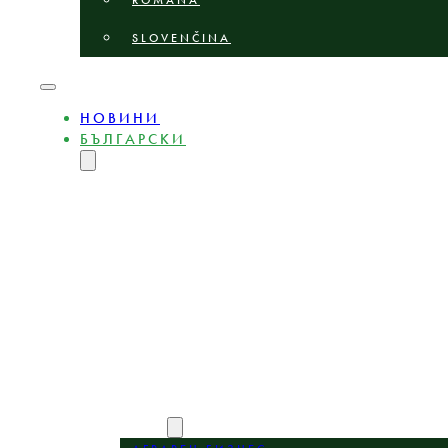
ROMÂNĂ
SLOVENČINA
НОВИНИ
БЪЛГАРСКИ
ENGLISH
MAGYAR
DEUTSCH
POLSKI
ČEŠTINA
LIETUVIŲ
LATVIEŠU
ROMÂNĂ
SLOVENČINA
НИЕ
ЕКСПЕРТИ
ОБЛАСТИ