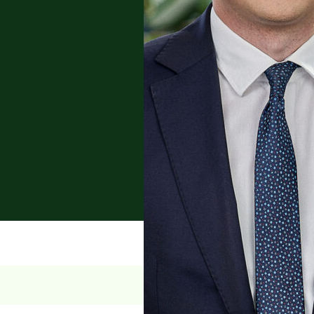
а корпоративното
 с недвижими имоти и