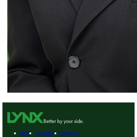
Better by your side.
НИЕ
Експерти
Области