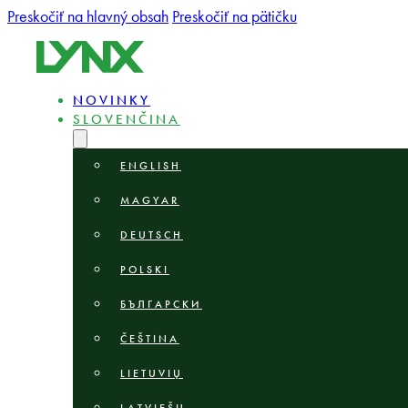
Preskočiť na hlavný obsah
Preskočiť na pätičku
NOVINKY
SLOVENČINA
ENGLISH
MAGYAR
DEUTSCH
POLSKI
БЪЛГАРСКИ
ČEŠTINA
LIETUVIŲ