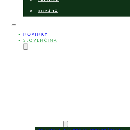
LATVIEŠU
ROMÂNĂ
NOVINKY
SLOVENČINA
ENGLISH
MAGYAR
DEUTSCH
POLSKI
БЪЛГАРСКИ
ČEŠTINA
LIETUVIŲ
LATVIEŠU
ROMÂNĂ
O STRÁNKE
EXPERTI
OBLASTI PRAXE