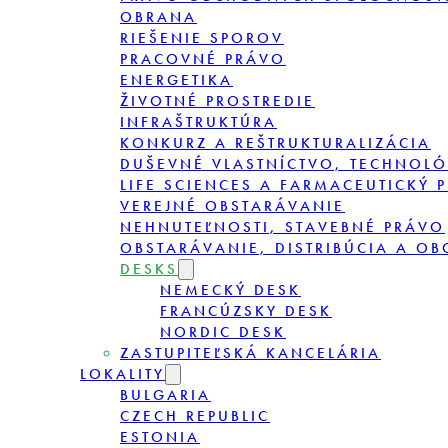
OBRANA
RIEŠENIE SPOROV
PRACOVNÉ PRÁVO
ENERGETIKA
ŽIVOTNÉ PROSTREDIE
INFRAŠTRUKTÚRA
KONKURZ A REŠTRUKTURALIZÁCIA
DUŠEVNÉ VLASTNÍCTVO, TECHNOLÓ
LIFE SCIENCES A FARMACEUTICKÝ 
VEREJNÉ OBSTARÁVANIE
NEHNUTEĽNOSTI, STAVEBNÉ PRÁVO
OBSTARÁVANIE, DISTRIBÚCIA A O
DESKS
NEMECKÝ DESK
FRANCÚZSKY DESK
NORDIC DESK
ZASTUPITEĽSKÁ KANCELÁRIA
LOKALITY
BULGARIA
CZECH REPUBLIC
ESTONIA