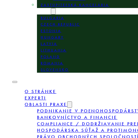
ZASTUPITEĽSKÁ KANCELÁRIA
LOKALITY
BULGARIA
CZECH REPUBLIC
ESTONIA
HUNGARY
LATVIA
LITHUANIA
POLAND
ROMANIA
SLOVENSKO
O STRÁNKE
EXPERTI
OBLASTI PRAXE
PODNIKANIE V POĽNOHOSPODÁRST
BANKOVNÍCTVO A FINANCIE
COMPLIANCE / DODRŽIAVANIE PRE
HOSPODÁRSKA SÚŤAŽ A PROTIMON
PRÁVO OBCHODNÝCH SPOLOČNOSTÍ,