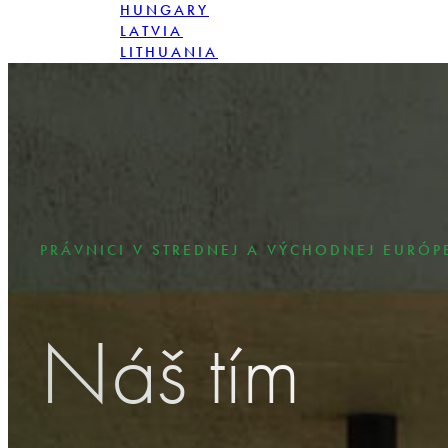
HUNGARY
LATVIA
LITHUANIA
POLAND
ROMANIA
SLOVENSKO
PRÁVNICI V STREDNEJ A VÝCHODNEJ EURÓP
Náš tím