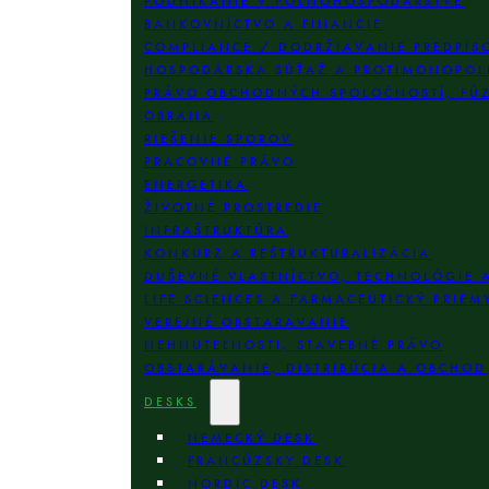
PODNIKANIE V POĽNOHOSPODÁRSTVE
BANKOVNÍCTVO A FINANCIE
COMPLIANCE / DODRŽIAVANIE PREDPIS
HOSPODÁRSKA SÚŤAŽ A PROTIMONOPOL
PRÁVO OBCHODNÝCH SPOLOČNOSTÍ, FÚZI
OBRANA
RIEŠENIE SPOROV
PRACOVNÉ PRÁVO
ENERGETIKA
ŽIVOTNÉ PROSTREDIE
INFRAŠTRUKTÚRA
KONKURZ A REŠTRUKTURALIZÁCIA
DUŠEVNÉ VLASTNÍCTVO, TECHNOLÓGIE 
LIFE SCIENCES A FARMACEUTICKÝ PRIEM
VEREJNÉ OBSTARÁVANIE
NEHNUTEĽNOSTI, STAVEBNÉ PRÁVO
OBSTARÁVANIE, DISTRIBÚCIA A OBCHOD
DESKS
NEMECKÝ DESK
FRANCÚZSKY DESK
NORDIC DESK