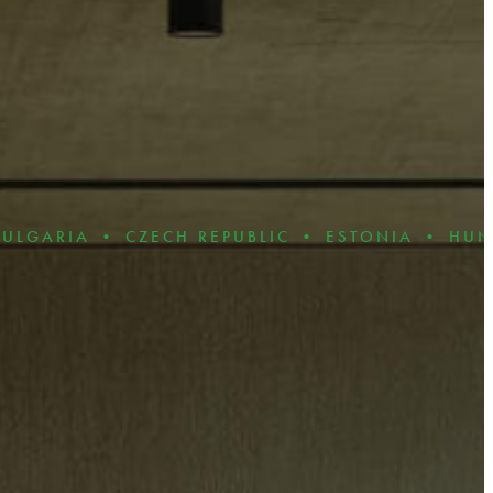
 • CZECH REPUBLIC • ESTONIA • HUNGARY • 