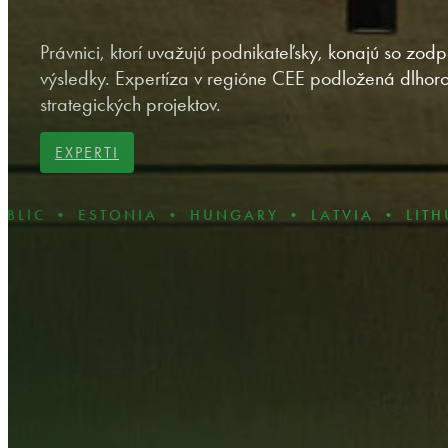
Právnici, ktorí uvažujú podnikateľsky, konajú so zo
výsledky. Expertíza v regióne CEE podložená dlhoro
strategických projektov.
EXPERTI
ESTONIA • HUNGARY • LATVIA • LITHUANIA •