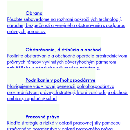
pre ozdravenie alebo
...
Preskúmať viac
Life Sciences a farmaceutický priemysel
Prepojenie vedeckých inovácií a komerčného úspechu
prostredníctvom riadenia životného cyklu produktov od
laboratória až k
...
Preskúmať viac
Nehnuteľnosti, stavebné právo
Realizujte realitné a stavebné projekty v celej strednej a
východnej Európe s komerčným inštinktom a
...
Preskúmať viac
Obrana
Pôsobte sebavedome na rozhraní pokročilých technológií,
národnej bezpečnosti a verejného obstarávania s podporou
právnych poradcov
...
Preskúmať viac
Obstarávanie, distribúcia a obchod