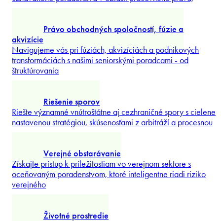
Posilnite obstarávanie a obchodné operácie prostredníctvom
právnych rámcov vyvinutých dôveryhodným partnerom
najväčšieho európskeho nákupného združenia.
Preskúmať viac
Podnikanie v poľnohospodárstve
Navigujeme vás v novej generácii poľnohospodárstva
prostredníctvom právnych stratégií, ktoré zosúlaďujú obchodn
ambície, regulačný súlad
...
Preskúmať viac
Pracovné právo
Riaďte stratégiu a riziká v oblasti pracovnej sily pomocou
uznávaného poradenstva v oblasti pracovného práva,
...
Preskúmať viac
Právo obchodných spoločností, fúzie a
akvizície
Navigujeme vás pri fúziách, akvizíciách a podnikových
transformáciách s našimi seniorskými poradcami - od
štruktúrovania
...