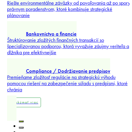
Preskúmať viac
Riešenie sporov
Riešte významné vnútroštátne aj cezhraničné spory s cielene
nastavenou stratégiou, skúsenosťami z arbitráží a procesnou
...
Preskúmať viac
Verejné obstarávanie
Získajte prístup k príležitostiam vo verejnom sektore s
oceňovaným poradenstvom, ktoré inteligentne riadi riziko
verejného
...
Preskúmať viac
Životné prostredie
Riešte environmentálne záväzky od povoľovania až po spory 
právnym poradenstvom, ktoré kombinuje strategické
plánovanie
...
Preskúmať viac
Bankovníctvo a financie
Štruktúrovanie zložitých finančných transakcií so
špecializovanou podporou, ktorá vyvažuje záujmy veriteľa a
dlžníka pre efektívnejšie