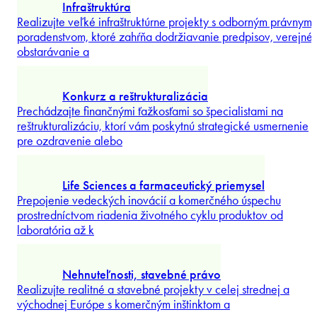
...
Preskúmať viac
Energetika
Otvorte priestor pre investície a urýchlite svoje energetické
projekty vďaka špecializovanému poradenstvu na
energetických trhoch
...
Preskúmať viac
Hospodárska súťaž a protimonopolné právo
Realizujte strategické transakcie, chráňte svoje postavenie na
trhu a zvládajte regulačný dohľad s podporou odborníkov
...
Preskúmať viac
Infraštruktúra
Realizujte veľké infraštruktúrne projekty s odborným právnym
poradenstvom, ktoré zahŕňa dodržiavanie predpisov, verejné
obstarávanie a
...
Preskúmať viac
Konkurz a reštrukturalizácia
Prechádzajte finančnými ťažkosťami so špecialistami na
reštrukturalizáciu, ktorí vám poskytnú strategické usmernenie