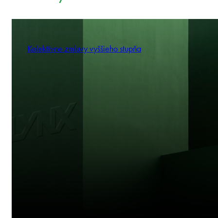
commit.
We think like stakeholders.
We’re by your side to drive results.
Postrehy
Kolektívne zmluvy vyššieho stupňa