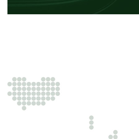
Odborníci
Právnici s obchodným zameraním, ktorí zvyšujú váš
náskok