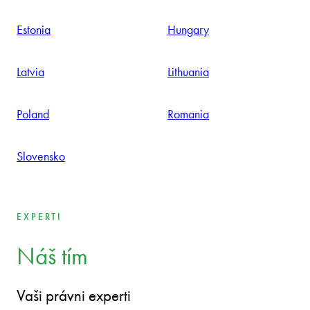
Podnikateľská advokácia v 9
krajinách - s jedným spoločným
myslením: vaším.
S veľkým individuálnym nadšením a osobným nasadením tímu,
ktorý úzko spolupracuje v prospech klienta, myslí a koná ako
podnikateľ.
Bulgaria
Czech Republic
Estonia
Hungary
Latvia
Lithuania
Poland
Romania