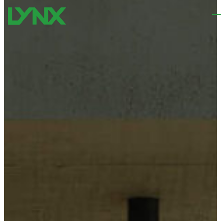
Preskočiť na hlavný obsah
Preskočiť na pätičku