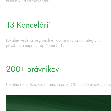
vždy s ohľadom na obchodné ciele klienta.
9 krajín v strednej a východnej
Európe
Jedna integrovaná advokátska kancelária v Bulharsku, Česke
republike, Estónsku, Maďarsku, Lotyšsku, Litve, Poľsku,
Rumunsku a na Slovensku.
13 Kancelárií
Lokálne vedená, regionálne koordinovaná a strategicky