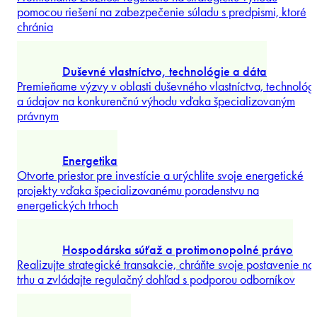
Riešte environmentálne záväzky od povoľovania až po spory 
právnym poradenstvom, ktoré kombinuje strategické
plánovanie
...
Preskúmať viac
Bankovníctvo a financie
Štruktúrovanie zložitých finančných transakcií so
špecializovanou podporou, ktorá vyvažuje záujmy veriteľa a
dlžníka pre efektívnejšie
...
Preskúmať viac
Compliance / Dodržiavanie predpisov
Premieňame zložitosť regulácie na strategickú výhodu
pomocou riešení na zabezpečenie súladu s predpismi, ktoré
chránia
...
Preskúmať viac
Duševné vlastníctvo, technológie a dáta
Premieňame výzvy v oblasti duševného vlastníctva, technológi
a údajov na konkurenčnú výhodu vďaka špecializovaným
právnym