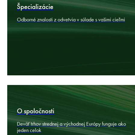
pôsobiaca naprieč regiónom CEE.
200+ právnikov
Lokálna expertíza. Cezhraničná prax. Obchodné uvažovanie.
Špecializácie
Odborné znalosti z odvetvia v súlade s vašimi cieľmi