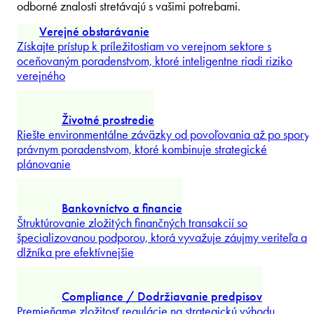
OBLASTI
Naše odborné znalosti
Objavte naše riešenia pre vašu firmu - zistite, kde sa naše
odborné znalosti stretávajú s vašimi potrebami.
Verejné obstarávanie
Získajte prístup k príležitostiam vo verejnom sektore s
oceňovaným poradenstvom, ktoré inteligentne riadi riziko
verejného
...
Preskúmať viac
Životné prostredie