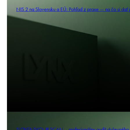
NIS 2 na Slovensku a EÚ: Pohľad z praxe — na čo si dať