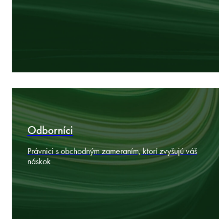
O spoločnosti
Deväť trhov strednej a východnej Európy funguje ako
jeden celok