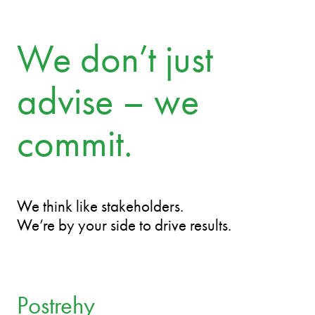
We don’t just
advise – we