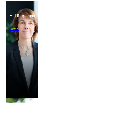
Slovensko
EXPERTI
Náš tím
Vaši právni experti