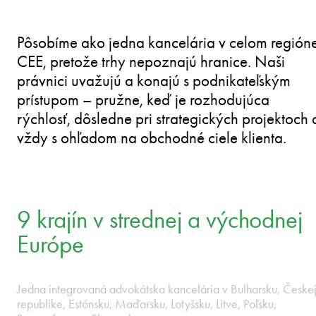
200+ právnikov.
9 krajín.
Better by your side.
PREHRAŤ VIDEO
NIA • HUNGARY • LATVIA • LITHUANIA • POLAND
Pôsobíme ako jedna kancelária v celom región
CEE, pretože trhy nepoznajú hranice. Naši
právnici uvažujú a konajú s podnikateľským
prístupom – pružne, keď je rozhodujúca
rýchlosť, dôsledne pri strategických projektoch 