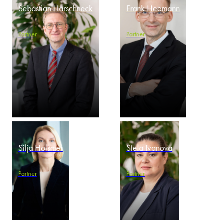
Sebastian Harschneck
Frank Heemann
Partner
Partner
Silja Holsmer
Stela Ivanova
Partner
Partner