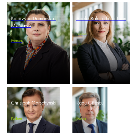
Katarzyna Domańska-
Adela-Raluca Fara-Trion
Mołdawa
Partner
Partner
Christoph Garschynski
Radu Gilescu
Partner
Partner