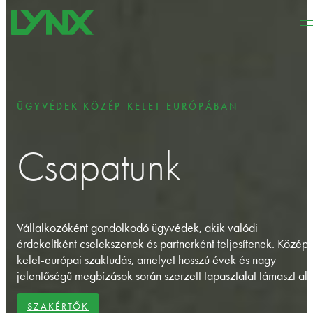
Ugrás a fő tartalomhoz
Ugrás a lábléchez
ÜGYVÉDEK KÖZÉP-KELET-EURÓPÁBAN
Csapatunk
Vállalkozóként gondolkodó ügyvédek, akik valódi
érdekeltként cselekszenek és partnerként teljesítenek. Közép-
kelet-európai szaktudás, amelyet hosszú évek és nagy
jelentőségű megbízások során szerzett tapasztalat támaszt alá
SZAKÉRTŐK