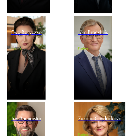
Ewa Boryczko
Jörn Brockhuis
Partner
Partner
Jan Burmeister
Zuzana Chudáčková
Partner
Partner