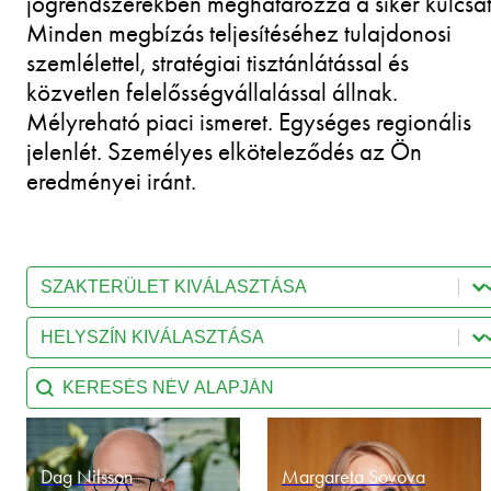
jogrendszerekben meghatározza a siker kulcsát
Minden megbízás teljesítéséhez tulajdonosi
szemlélettel, stratégiai tisztánlátással és
közvetlen felelősségvállalással állnak.
Mélyreható piaci ismeret. Egységes regionális
jelenlét. Személyes elköteleződés az Ön
eredményei iránt.
Select content
Team - Practice Area
Select content
Team - Location
Search content
Team - Search by name
Dag Nilsson
Margareta Sovova