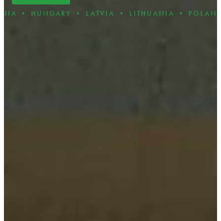
ARY • LATVIA • LITHUANIA • POLAND • ROMANIA