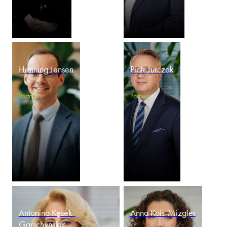
Henning Jensen
Piotr Jurczak
Partner
Partner
Antonina Kęsek-
Anna Kois-Mizgier
Garschynska