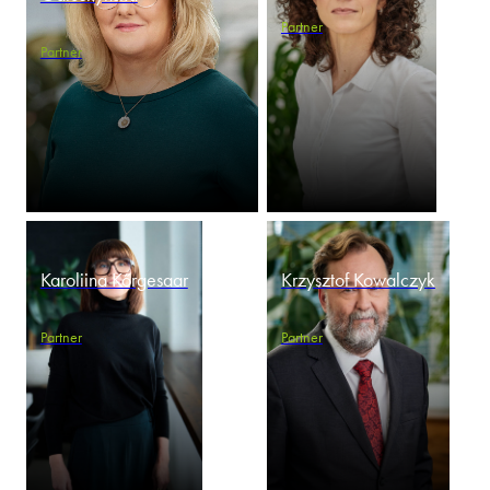
Partner
Partner
Karoliina Kőrgesaar
Krzysztof Kowalczyk
Partner
Partner