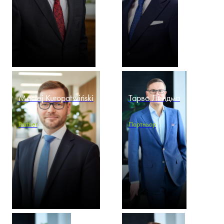
Maciej Kuropatwiński
Тарво Линдма
Partner
Партньор