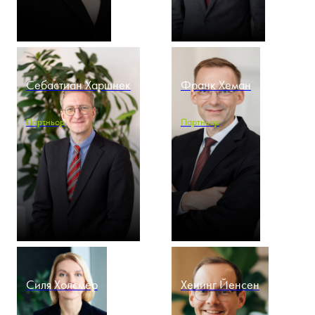
Себастиан Харшнек
Франк Хеман
Партньор
Партньор
Силя Холсмер
Хенинг Йенсен