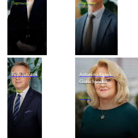
Партньор
Партньор
Piotr Jurczak
Antonina Kęsek-
Garschynska
Partner
Partner