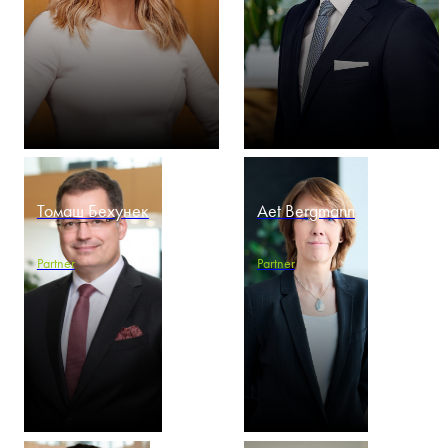
Томаш Бехунек
Aet Bergmann
Partner
Partner