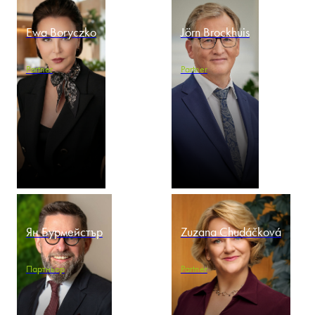
Ewa Boryczko
Jörn Brockhuis
Partner
Partner
Ян Бурмейстър
Zuzana Chudáčková
Партньор
Partner