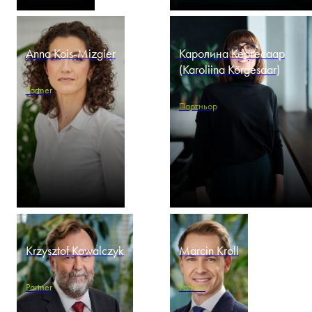
Anna Kois-Mizgier
Каролина Кергесаар
(Karoliina Kõrgesaar)
Partner
Партньор
Krzysztof Kowalczyk
Marcin Kroll
Partner
Partner