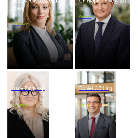
Адела-Ралука Фара-
Christoph Garschynski
Трион
Partner
Партньор
Ивон Голдъмър
Daniel Gößling
Партньор
Partner