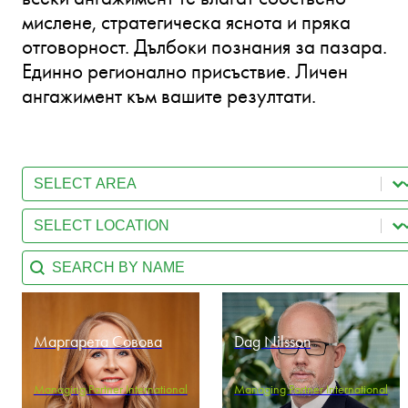
мислене, стратегическа яснота и пряка
отговорност. Дълбоки познания за пазара.
Единно регионално присъствие. Личен
ангажимент към вашите резултати.
Select content
Team - Practice Area
Select content
Team - Location
Search content
Team - Search by name
Маргарета Совова
Dag Nilsson
Managing Partner International
Managing Partner International