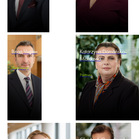
Влад Чирян
Katarzyna Domańska-
Mołdawa
Партньор
Partner